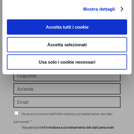
Mostra dettagli
della tua azienda?
Accetta tutti i cookie
Contattaci per una
PRIMA ANALISI
!
Accetta selezionati
N
Usa solo i cookie necessari
o
m
C
e
o
*
g
A
n
z
o
i
E
m
e
m
e
n
a
A
*
Ho preso visione dell’informativa sul trattamento dei dati
d
i
c
a
personali.
*
l
c
*
Visualizza l'
informativa sul trattamento dei dati personali
*
e